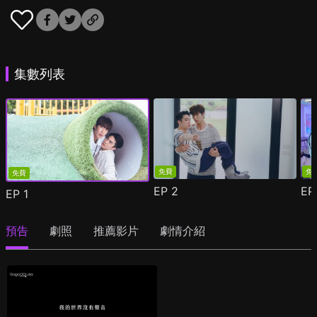
集數列表
免費
免
免費
EP
2
E
EP
1
預告
劇照
推薦影片
劇情介紹