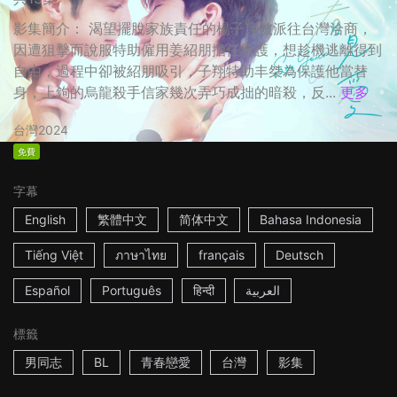
影集簡介： 渴望擺脫家族責任的楊子翔被派往台灣洽商，
因遭狙擊而說服特助僱用姜紹朋擔任看護，想趁機逃離得到
自由，過程中卻被紹朋吸引，子翔特助丰桀為保護他當替
身，上鉤的烏龍殺手信家幾次弄巧成拙的暗殺，反...
更多
台灣
2024
免費
字幕
English
繁體中文
简体中文
Bahasa Indonesia
Tiếng Việt
ภาษาไทย
français
Deutsch
Español
Português
हिन्दी
العربية
標籤
男同志
BL
青春戀愛
台灣
影集