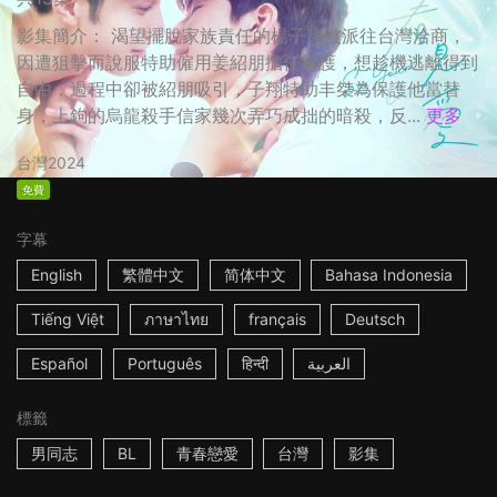
影集簡介： 渴望擺脫家族責任的楊子翔被派往台灣洽商，
因遭狙擊而說服特助僱用姜紹朋擔任看護，想趁機逃離得到
自由，過程中卻被紹朋吸引，子翔特助丰桀為保護他當替
身，上鉤的烏龍殺手信家幾次弄巧成拙的暗殺，反...
更多
台灣
2024
免費
字幕
English
繁體中文
简体中文
Bahasa Indonesia
Tiếng Việt
ภาษาไทย
français
Deutsch
Español
Português
हिन्दी
العربية
標籤
男同志
BL
青春戀愛
台灣
影集