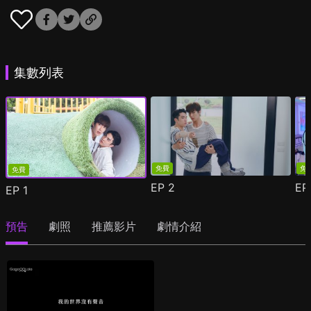
集數列表
免費
免
免費
EP
2
E
EP
1
預告
劇照
推薦影片
劇情介紹