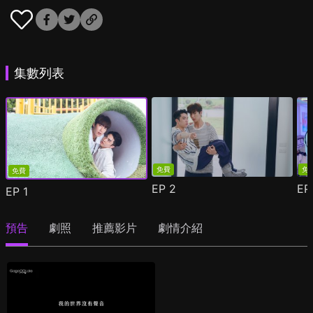
集數列表
免費
免
免費
EP
2
E
EP
1
預告
劇照
推薦影片
劇情介紹