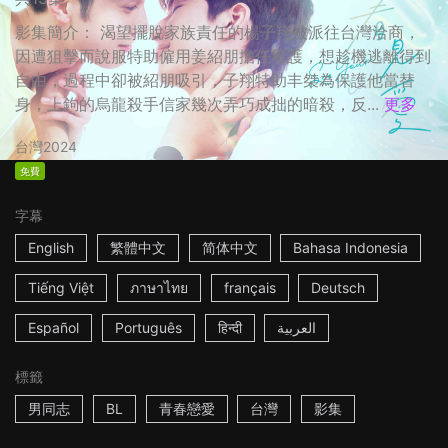
影集簡介： 渴望擺脫家族責任的楊子翔被派往台灣洽商，
因遭狙擊而說服特助僱用姜紹朋擔任看護，想趁機逃離得到
自由，過程中卻被紹朋吸引，子翔特助丰桀為保護他當替
身，上鉤的烏龍殺手信家幾次弄巧成拙的暗殺，反...
更多
台灣
2024
免費
字幕
English
繁體中文
简体中文
Bahasa Indonesia
Tiếng Việt
ภาษาไทย
français
Deutsch
Español
Português
हिन्दी
العربية
標籤
男同志
BL
青春戀愛
台灣
影集