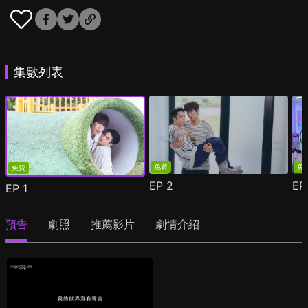
集數列表
免費
免
免費
EP
2
E
EP
1
預告
劇照
推薦影片
劇情介紹