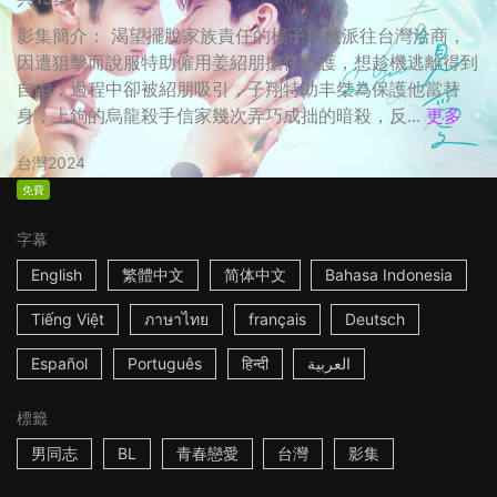
影集簡介： 渴望擺脫家族責任的楊子翔被派往台灣洽商，
因遭狙擊而說服特助僱用姜紹朋擔任看護，想趁機逃離得到
自由，過程中卻被紹朋吸引，子翔特助丰桀為保護他當替
身，上鉤的烏龍殺手信家幾次弄巧成拙的暗殺，反...
更多
台灣
2024
免費
字幕
English
繁體中文
简体中文
Bahasa Indonesia
Tiếng Việt
ภาษาไทย
français
Deutsch
Español
Português
हिन्दी
العربية
標籤
男同志
BL
青春戀愛
台灣
影集