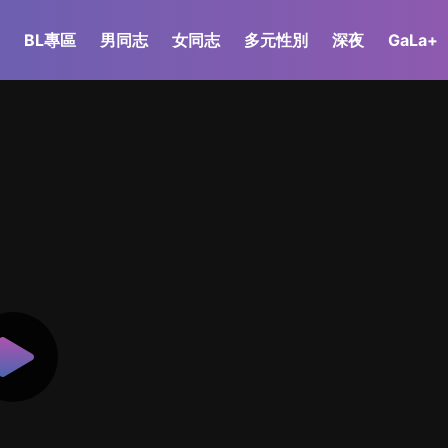
BL專區
男同志
女同志
多元性別
深夜
GaLa+