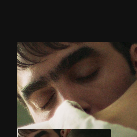
預告
劇照
推薦影片
劇情介紹