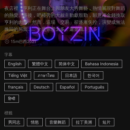
夜店裡，亨利正在舞台上與朋友大秀舞藝，熱情展現對舞蹈
的熱愛。事後，吧檯旁的大叔主動獻殷勤，願意用金錢換取
亨利的肉體。然而，這場「交易」卻逐漸失控，演變成無法
挽回的局面…… ☆是你想太多，還是我...
更多
15m
巴西
2021
字幕
English
繁體中文
简体中文
Bahasa Indonesia
Tiếng Việt
ภาษาไทย
日本語
한국어
français
Deutsch
Español
Português
हिन्दी
標籤
男同志
情慾
音樂舞蹈
拉丁美洲
短片