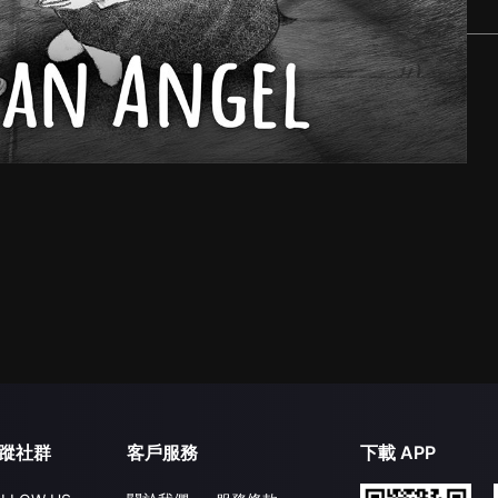
蹤社群
客戶服務
下載 APP