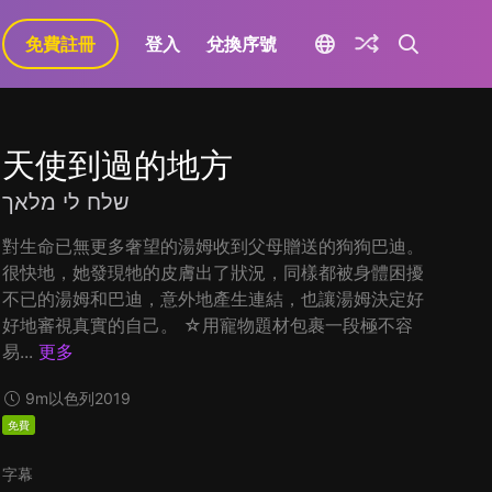
免費註冊
登入
兌換序號
天使到過的地方
שלח לי מלאך
對生命已無更多奢望的湯姆收到父母贈送的狗狗巴迪。
很快地，她發現牠的皮膚出了狀況，同樣都被身體困擾
不已的湯姆和巴迪，意外地產生連結，也讓湯姆決定好
好地審視真實的自己。 ☆用寵物題材包裹一段極不容
易...
更多
9m
以色列
2019
免費
字幕