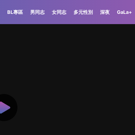
BL專區
男同志
女同志
多元性別
深夜
GaLa+