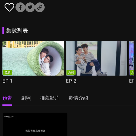
集數列表
免費
免費
免
EP
1
EP
2
E
預告
劇照
推薦影片
劇情介紹