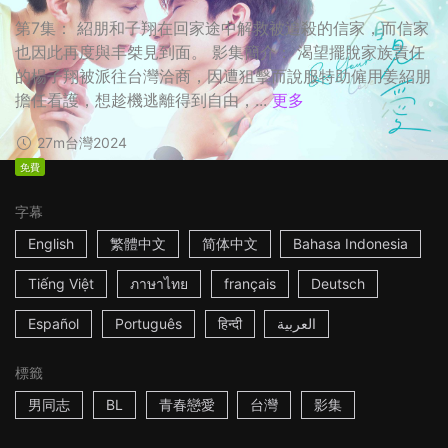
第7集： 紹朋和子翔在回家途中解救被追殺的信家，而信家
也因此再度與丰桀見到面。 影集簡介： 渴望擺脫家族責任
的楊子翔被派往台灣洽商，因遭狙擊而說服特助僱用姜紹朋
擔任看護，想趁機逃離得到自由，...
更多
27m
台灣
2024
免費
字幕
English
繁體中文
简体中文
Bahasa Indonesia
Tiếng Việt
ภาษาไทย
français
Deutsch
Español
Português
हिन्दी
العربية
標籤
男同志
BL
青春戀愛
台灣
影集