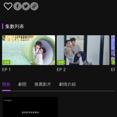
集數列表
免費
免費
免
EP
1
EP
2
E
預告
劇照
推薦影片
劇情介紹