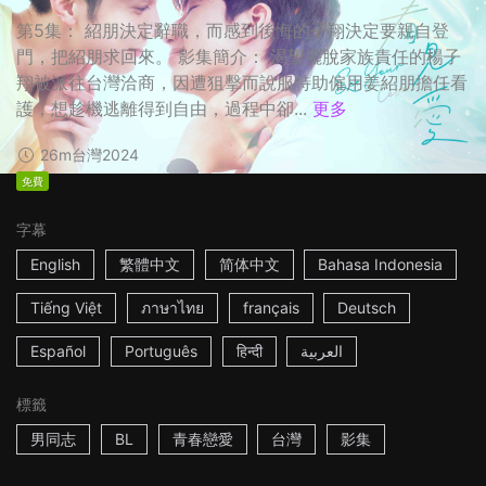
第5集： 紹朋決定辭職，而感到後悔的子翔決定要親自登
門，把紹朋求回來。 影集簡介： 渴望擺脫家族責任的楊子
翔被派往台灣洽商，因遭狙擊而說服特助僱用姜紹朋擔任看
護，想趁機逃離得到自由，過程中卻...
更多
26m
台灣
2024
免費
字幕
English
繁體中文
简体中文
Bahasa Indonesia
Tiếng Việt
ภาษาไทย
français
Deutsch
Español
Português
हिन्दी
العربية
標籤
男同志
BL
青春戀愛
台灣
影集