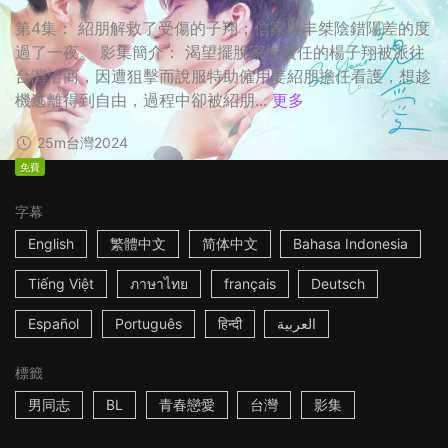
第4集： 紹朋解救了受傷的子翔；信家與丰桀陰錯陽差的度
過了一夜。 影集簡介： 渴望擺脫家族責任的楊子翔被派往
台灣洽商，因遭狙擊而說服特助僱用姜紹朋擔任看護，想趁
機逃離得到自由，過程中卻被紹朋...
更多
25m
台灣
2024
免費
字幕
English
繁體中文
简体中文
Bahasa Indonesia
Tiếng Việt
ภาษาไทย
français
Deutsch
Español
Português
हिन्दी
العربية
標籤
男同志
BL
青春戀愛
台灣
影集