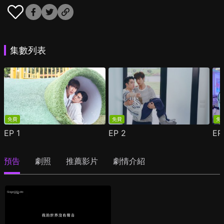
集數列表
免費
免費
免
EP
1
EP
2
E
預告
劇照
推薦影片
劇情介紹