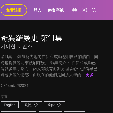
免費註冊
登入
兌換序號
奇異羅曼史 第11集
기이한 로맨스
第11集： 鎮旭努力地向在伊和成勳證明自己的清白，同
時也提供說明來洗刷嫌疑。 影集簡介： 在伊和成勳已
認識多年，然而，兩人都沒有向對方坦承心中那份早已
跨越友誼的情感，而現在的他們是同所大學的...
更多
15m
韓國
2024
字幕
English
繁體中文
简体中文