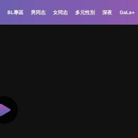
BL專區
男同志
女同志
多元性別
深夜
GaLa+