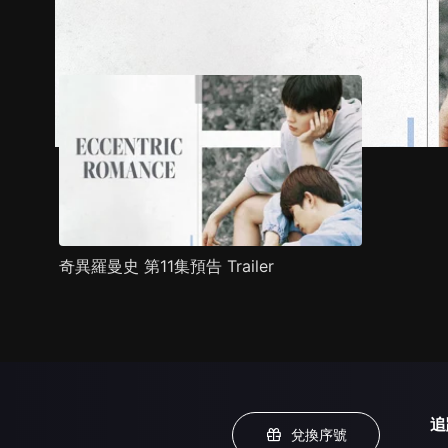
預告
劇照
推薦影片
劇情介紹
奇異羅曼史 第11集預告 Trailer
追
兌換序號