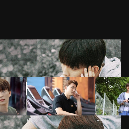
EP
3
EP
4