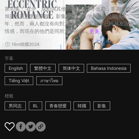
第10集： 在伊、成勳與其他同學決定聯手出動，要調查鎮
旭與兇案之間的關聯。 影集簡介： 在伊和成勳已認識多
年，然而，兩人都沒有向對方坦承心中那份早已跨越友誼的
情感，而現在的他們是同所大學的同...
更多
16m
韓國
2024
字幕
English
繁體中文
简体中文
Bahasa Indonesia
Tiếng Việt
ภาษาไทย
標籤
男同志
BL
青春戀愛
韓國
影集