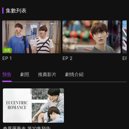
集數列表
免費
EP
1
EP
2
E
預告
劇照
推薦影片
劇情介紹
奇異羅曼史 第10集預告