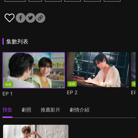
集數列表
免費
免
免費
EP
2
E
EP
1
預告
劇照
推薦影片
劇情介紹