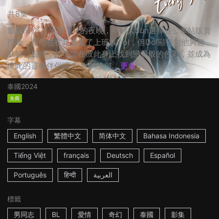
共8集
影集簡介： 大雨滂沱的夜晚，年輕人Sun選擇在公車站販賣
雨傘，而他也在此遇見了上班族Dol，但Dol顯得對他興趣
缺缺。最終，他們能在彼此身上找到戀愛般的色彩，並成為
彼此的靈魂伴侶嗎？ ☆無論何...
更多
泰國
2024
免費
字幕
English
繁體中文
简体中文
Bahasa Indonesia
Tiếng Việt
français
Deutsch
Español
Português
हिन्दी
العربية
標籤
男同志
BL
愛情
奇幻
泰國
影集