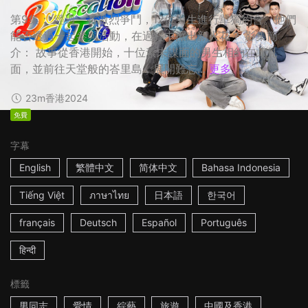
第9集： 經過一番激烈爭鬥，12位男生進行單獨約會。他們
能否透過一起參與活動，在過程中擦出新火花？ 影集簡
介： 故事從香港開始，十位素未謀面的男生相約在此見
面，並前往天堂般的峇里島，展開難忘...
更多
23m
香港
2024
免費
字幕
English
繁體中文
简体中文
Bahasa Indonesia
Tiếng Việt
ภาษาไทย
日本語
한국어
français
Deutsch
Español
Português
हिन्दी
標籤
男同志
愛情
綜藝
旅遊
中國及香港