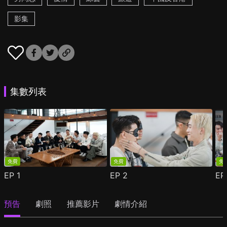
影集
集數列表
免費
免費
免
EP
1
EP
2
E
預告
劇照
推薦影片
劇情介紹