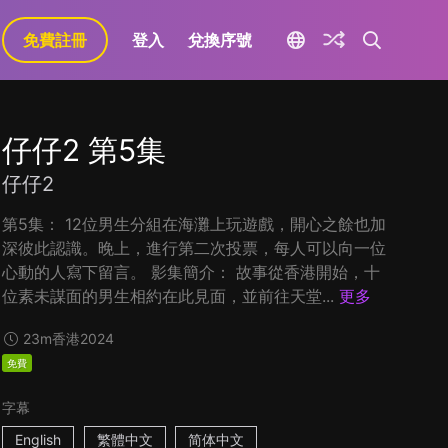
免費註冊
登入
兌換序號
仔仔2 第5集
仔仔2
第5集： 12位男生分組在海灘上玩遊戲，開心之餘也加
深彼此認識。晚上，進行第二次投票，每人可以向一位
心動的人寫下留言。 影集簡介： 故事從香港開始，十
位素未謀面的男生相約在此見面，並前往天堂...
更多
23m
香港
2024
免費
字幕
English
繁體中文
简体中文