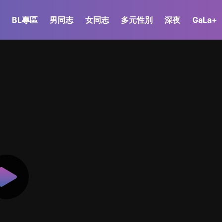
BL專區
男同志
女同志
多元性別
深夜
GaLa+