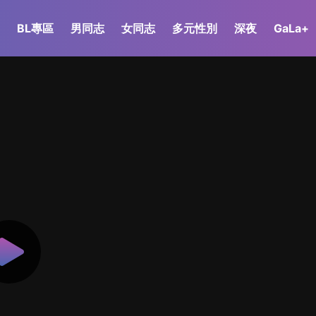
BL專區
男同志
女同志
多元性別
深夜
GaLa+