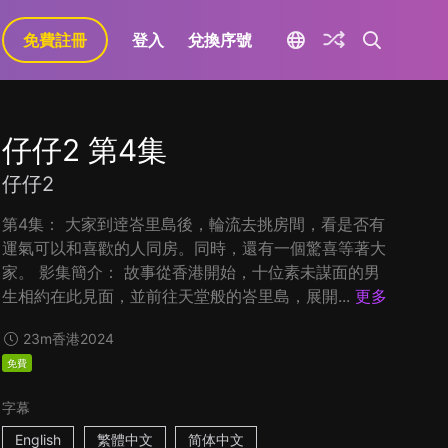
免費註冊
登入
兌換序號
仔仔2 第4集
仔仔2
第4集： 大家到逹峇里島後，輪流去挑房間，看是否有
運氣可以和喜歡的人同房。同時，還有一個驚喜等著大
家。 影集簡介： 故事從香港開始，十位素未謀面的男
生相約在此見面，並前往天堂般的峇里島，展開...
更多
23m
香港
2024
免費
字幕
English
繁體中文
简体中文