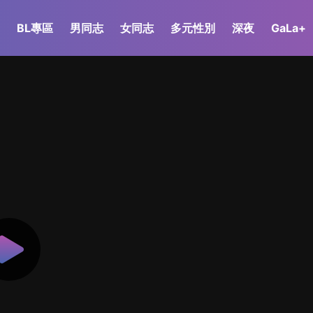
BL專區
男同志
女同志
多元性別
深夜
GaLa+