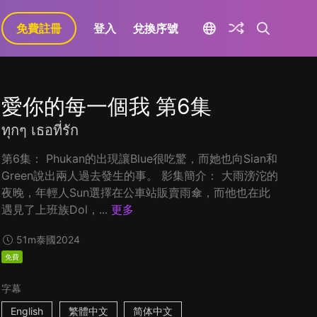
免費註冊
登入
兌換序號
愛你的每一個我 第6集
ทุกๆ เธอที่รัก
第6集： Phukan的出現讓Blue很吃驚，而她也向Sian和
Green說出兩人過去發生的事。 影集簡介： 大雨滂沱的
夜晚，年輕人Sun選擇在公車站販賣雨傘，而他也在此
遇見了上班族Dol，...
更多
51m
泰國
2024
免費
字幕
English
繁體中文
简体中文