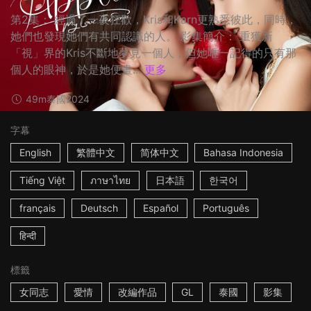
第2集： 經過了一夜狂歡，Kris和Karn更熟悉彼此，同時，
她們也發現她們有共同認識的人。 影集簡介： 重獲新
「視」界的Kris不斷地夢見一個人，但她唯一記得的只有那
個人的眼神，於是她便畫...
更多
49m
泰國
2024
字幕
English
繁體中文
简体中文
Bahasa Indonesia
Tiếng Việt
ภาษาไทย
日本語
한국어
français
Deutsch
Español
Português
हिन्दी
標籤
女同志
愛情
改編作品
GL
泰國
影集