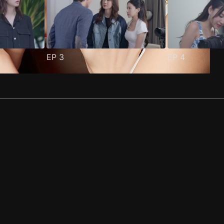
EP
3
EP
4