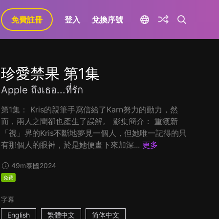
免費註冊
登入
兌換序號
珍愛禁果 第1集
Apple ถึงเธอ...ที่รัก
第1集： Kris的親筆手寫信給了Karn努力的動力，然
而，兩人之間卻也產生了誤解。 影集簡介： 重獲新
「視」界的Kris不斷地夢見一個人，但她唯一記得的只
有那個人的眼神，於是她便畫下來加深...
更多
49m
泰國
2024
免費
字幕
English
繁體中文
简体中文