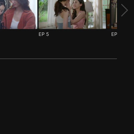
EP
5
EP
6