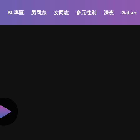
BL專區
男同志
女同志
多元性別
深夜
GaLa+