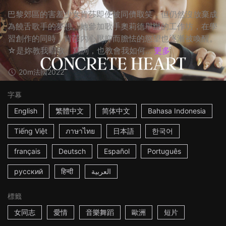
巴黎郊區的害羞少女肯莎即使被同儕取笑，但仍然沒放棄成
為饒舌歌手的夢想。她參加歌手奧莉德舉辦的工作坊，在學
習創作的同時，肯莎內心壓抑而膽怯的慾望也逐漸被喚醒。
☆是妳教我唱歌、寫詞，也教會我如何...
更多
20m
法國
2022
字幕
English
繁體中文
简体中文
Bahasa Indonesia
Tiếng Việt
ภาษาไทย
日本語
한국어
français
Deutsch
Español
Português
русский
हिन्दी
العربية
標籤
女同志
愛情
音樂舞蹈
歐洲
短片