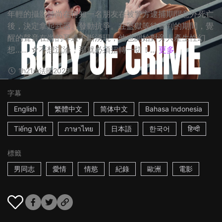
年輕的攝影師尚在得知一名朋友在被警方逮捕期間意外死亡
後，決定拿起武器、發動抗爭。在監獄等待審判的期間，覺
醒的聲音在尚的耳邊不斷湧現，他也開始對旁人產生性幻
想…… ☆不想沉淪，那就必須扭轉一切！...
更多
1h21m
法國
2023
字幕
English
繁體中文
简体中文
Bahasa Indonesia
Tiếng Việt
ภาษาไทย
日本語
한국어
हिन्दी
標籤
男同志
愛情
情慾
紀錄
歐洲
電影