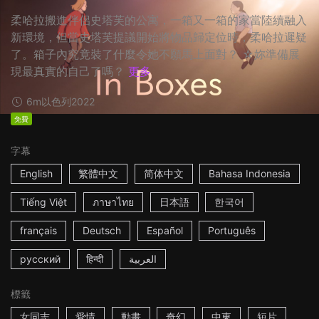
柔哈拉搬進伴侶史塔芙的公寓，一箱又一箱的家當陸續融入
新環境，但當史塔芙提議開始將物品歸定位時，柔哈拉遲疑
了。箱子內究竟裝了什麼令她不願馬上面對？ ☆妳準備展
現最真實的自己了嗎？
更多
6m
以色列
2022
免費
字幕
English
繁體中文
简体中文
Bahasa Indonesia
Tiếng Việt
ภาษาไทย
日本語
한국어
français
Deutsch
Español
Português
русский
हिन्दी
العربية
標籤
女同志
愛情
動畫
奇幻
中東
短片