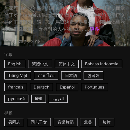
無家可歸的少年馬凱只能以朋友家的沙發作為避風港，而當
他正努力準備參加當地舉行的舞蹈大賽時，他被迫與早已交
惡的哥哥聯繫。這一次，馬凱決定起身反抗，擺脫他渴望脫
離的混亂家庭。 ☆有對的人在的地方，...
更多
14m
加拿大
2018
字幕
English
繁體中文
简体中文
Bahasa Indonesia
Tiếng Việt
ภาษาไทย
日本語
한국어
français
Deutsch
Español
Português
русский
हिन्दी
العربية
標籤
男同志
同志子女
音樂舞蹈
北美
短片