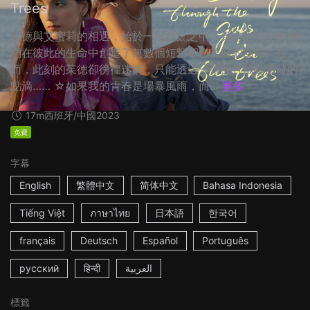
Trees
茱德與艾蜜莉的相遇，始於一場混亂之中，身心皆契合的她
們在彼此的生命中創造了無數個短暫卻也美好的回憶。然
而，此刻的茱德卻徬徨迷惘，只能透過一張照片回味當時的
點滴…… ☆如果我的青春是場暴風雨，而...
更多
17m
西班牙/中國
2023
免費
字幕
English
繁體中文
简体中文
Bahasa Indonesia
Tiếng Việt
ภาษาไทย
日本語
한국어
français
Deutsch
Español
Português
русский
हिन्दी
العربية
標籤