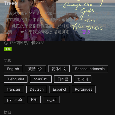
Trees
茱德與艾蜜莉的相遇，始於一場混亂之中，身心皆契合的她
們在彼此的生命中創造了無數個短暫卻也美好的回憶。然
而，此刻的茱德卻徬徨迷惘，只能透過一張照片回味當時的
點滴…… ☆如果我的青春是場暴風雨，而...
更多
17m
西班牙/中國
2023
免費
字幕
English
繁體中文
简体中文
Bahasa Indonesia
Tiếng Việt
ภาษาไทย
日本語
한국어
français
Deutsch
Español
Português
русский
हिन्दी
العربية
標籤