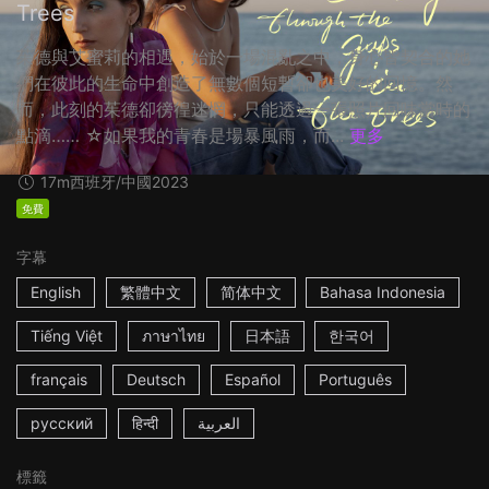
Trees
茱德與艾蜜莉的相遇，始於一場混亂之中，身心皆契合的她
們在彼此的生命中創造了無數個短暫卻也美好的回憶。然
而，此刻的茱德卻徬徨迷惘，只能透過一張照片回味當時的
點滴…… ☆如果我的青春是場暴風雨，而...
更多
17m
西班牙/中國
2023
免費
字幕
English
繁體中文
简体中文
Bahasa Indonesia
Tiếng Việt
ภาษาไทย
日本語
한국어
français
Deutsch
Español
Português
русский
हिन्दी
العربية
標籤