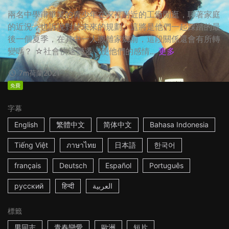
兩名中學甫畢業的青少年在家裡附近的工廠閒逛，聊著家庭
的近況，也訴說對於未來的規劃。這將是他們一起踩踏的最
後一個夏季，在其中一人搬離家鄉前，這段關係還會有所轉
變嗎？ ☆社會快速變遷，使他們的感情...
更多
7m
荷蘭
2021
免費
字幕
English
繁體中文
简体中文
Bahasa Indonesia
Tiếng Việt
ภาษาไทย
日本語
한국어
français
Deutsch
Español
Português
русский
हिन्दी
العربية
標籤
男同志
青春戀愛
歐洲
短片