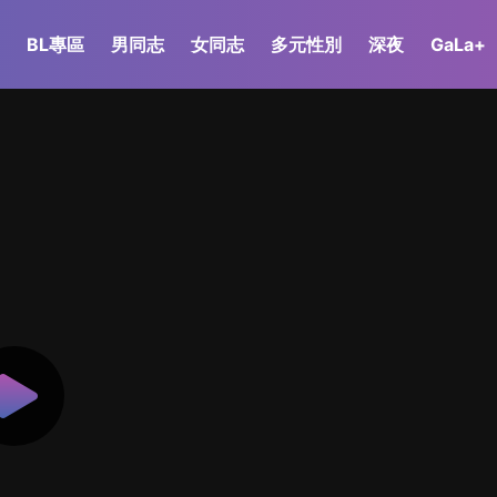
BL專區
男同志
女同志
多元性別
深夜
GaLa+