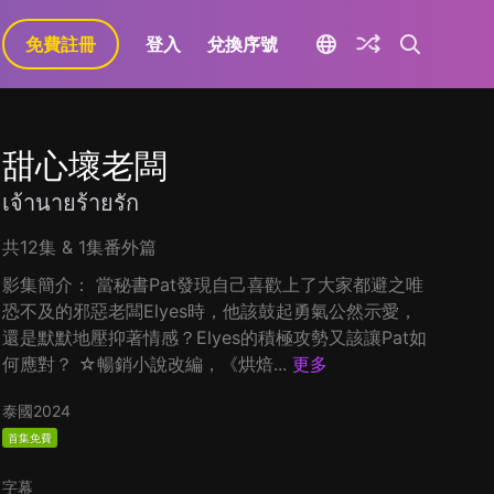
免費註冊
登入
兌換序號
甜心壞老闆
เจ้านายร้ายรัก
共12集 & 1集番外篇
影集簡介： 當秘書Pat發現自己喜歡上了大家都避之唯
恐不及的邪惡老闆Elyes時，他該鼓起勇氣公然示愛，
還是默默地壓抑著情感？Elyes的積極攻勢又該讓Pat如
何應對？ ☆暢銷小說改編，《烘焙...
更多
泰國
2024
首集免費
字幕