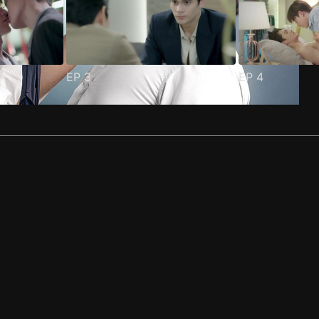
EP
3
EP
4