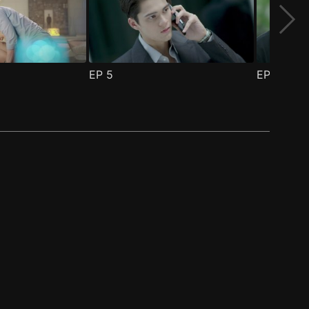
EP
5
EP
6