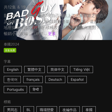
共12集 & 1集番外篇
影集簡介： 當秘書Pat發現自己喜歡上了大家都避之唯恐不
及的邪惡老闆Elyes時，他該鼓起勇氣公然示愛，還是默默
地壓抑著情感？Elyes的積極攻勢又該讓Pat如何應對？ ☆
暢銷小說改編，《烘焙...
更多
泰國
2024
首集免費
字幕
English
繁體中文
简体中文
Tiếng Việt
한국어
français
Deutsch
Español
Português
हिन्दी
標籤
男同志
BL
職場戀愛
改編作品
泰國