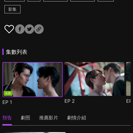
影集
集數列表
免費
EP
2
E
EP
1
預告
劇照
推薦影片
劇情介紹