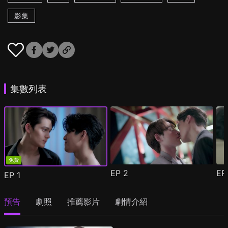
影集
集數列表
免費
EP
2
E
EP
1
預告
劇照
推薦影片
劇情介紹