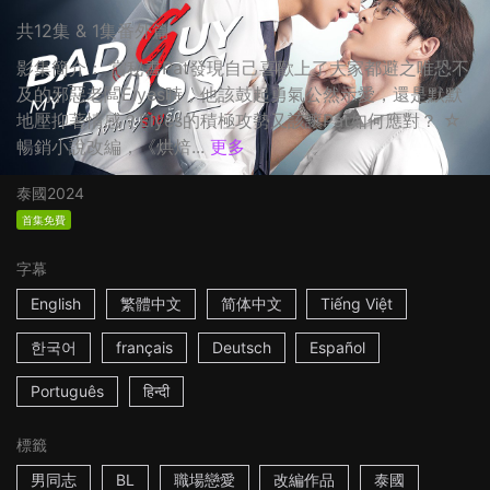
共12集 & 1集番外篇
影集簡介： 當秘書Pat發現自己喜歡上了大家都避之唯恐不
及的邪惡老闆Elyes時，他該鼓起勇氣公然示愛，還是默默
地壓抑著情感？Elyes的積極攻勢又該讓Pat如何應對？ ☆
暢銷小說改編，《烘焙...
更多
泰國
2024
首集免費
字幕
English
繁體中文
简体中文
Tiếng Việt
한국어
français
Deutsch
Español
Português
हिन्दी
標籤
男同志
BL
職場戀愛
改編作品
泰國