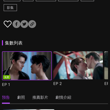
影集
集數列表
免費
EP
2
E
EP
1
預告
劇照
推薦影片
劇情介紹