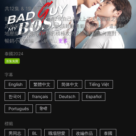
共12集 & 1集番外篇
影集簡介： 當秘書Pat發現自己喜歡上了大家都避之唯恐不
及的邪惡老闆Elyes時，他該鼓起勇氣公然示愛，還是默默
地壓抑著情感？Elyes的積極攻勢又該讓Pat如何應對？ ☆
暢銷小說改編，《烘焙...
更多
泰國
2024
首集免費
字幕
English
繁體中文
简体中文
Tiếng Việt
한국어
français
Deutsch
Español
Português
हिन्दी
標籤
男同志
BL
職場戀愛
改編作品
泰國