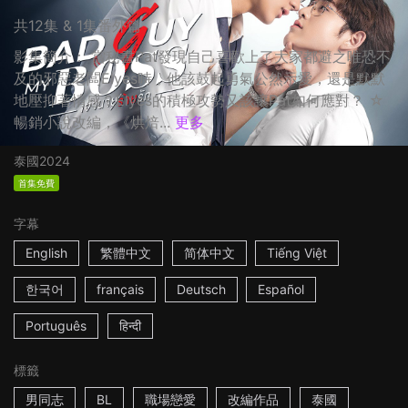
共12集 & 1集番外篇
影集簡介： 當秘書Pat發現自己喜歡上了大家都避之唯恐不
及的邪惡老闆Elyes時，他該鼓起勇氣公然示愛，還是默默
地壓抑著情感？Elyes的積極攻勢又該讓Pat如何應對？ ☆
暢銷小說改編，《烘焙...
更多
泰國
2024
首集免費
字幕
English
繁體中文
简体中文
Tiếng Việt
한국어
français
Deutsch
Español
Português
हिन्दी
標籤
男同志
BL
職場戀愛
改編作品
泰國