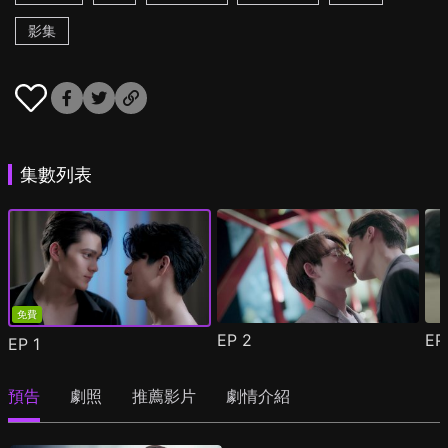
影集
集數列表
免費
EP
2
E
EP
1
預告
劇照
推薦影片
劇情介紹