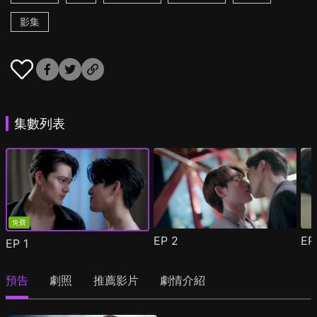
影集
集數列表
免費
EP
2
E
EP
1
預告
劇照
推薦影片
劇情介紹