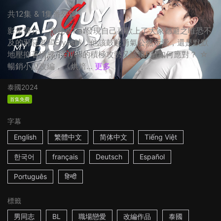
共12集 & 1集番外篇
影集簡介： 當秘書Pat發現自己喜歡上了大家都避之唯恐不
及的邪惡老闆Elyes時，他該鼓起勇氣公然示愛，還是默默
地壓抑著情感？Elyes的積極攻勢又該讓Pat如何應對？ ☆
暢銷小說改編，《烘焙...
更多
泰國
2024
首集免費
字幕
English
繁體中文
简体中文
Tiếng Việt
한국어
français
Deutsch
Español
Português
हिन्दी
標籤
男同志
BL
職場戀愛
改編作品
泰國