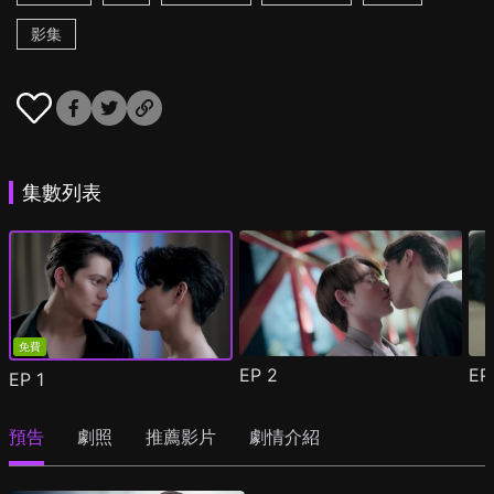
影集
集數列表
免費
EP
2
E
EP
1
預告
劇照
推薦影片
劇情介紹