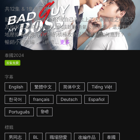
共12集 & 1集番外篇
影集簡介： 當秘書Pat發現自己喜歡上了大家都避之唯恐不
及的邪惡老闆Elyes時，他該鼓起勇氣公然示愛，還是默默
地壓抑著情感？Elyes的積極攻勢又該讓Pat如何應對？ ☆
暢銷小說改編，《烘焙...
更多
泰國
2024
首集免費
字幕
English
繁體中文
简体中文
Tiếng Việt
한국어
français
Deutsch
Español
Português
हिन्दी
標籤
男同志
BL
職場戀愛
改編作品
泰國