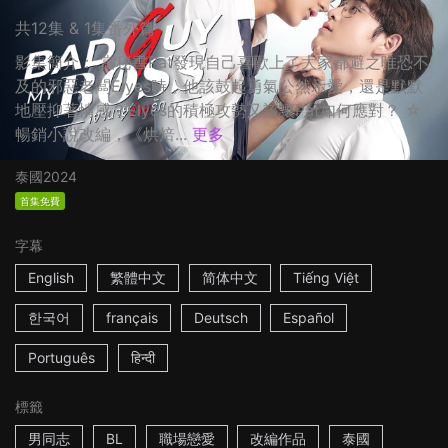
共12集 & 1集番外篇
影集簡介： 當秘書Pat發現自己喜歡上了大家都避之唯恐不
及的邪惡老闆Elyes時，他該鼓起勇氣公然示愛，還是默默
地壓抑著情感？Elyes的積極攻勢又該讓Pat如何應對？ ☆
暢銷小說改編，《烘焙...
更多
泰國
2024
首集免費
字幕
English
繁體中文
简体中文
Tiếng Việt
한국어
français
Deutsch
Español
Português
हिन्दी
標籤
男同志
BL
職場戀愛
改編作品
泰國