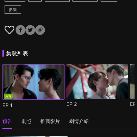
影集
集數列表
免費
EP
2
E
EP
1
預告
劇照
推薦影片
劇情介紹