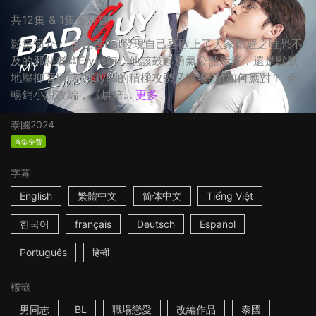
共12集 & 1集番外篇
影集簡介： 當秘書Pat發現自己喜歡上了大家都避之唯恐不
及的邪惡老闆Elyes時，他該鼓起勇氣公然示愛，還是默默
地壓抑著情感？Elyes的積極攻勢又該讓Pat如何應對？ ☆
暢銷小說改編，《烘焙...
更多
泰國
2024
首集免費
字幕
English
繁體中文
简体中文
Tiếng Việt
한국어
français
Deutsch
Español
Português
हिन्दी
標籤
男同志
BL
職場戀愛
改編作品
泰國