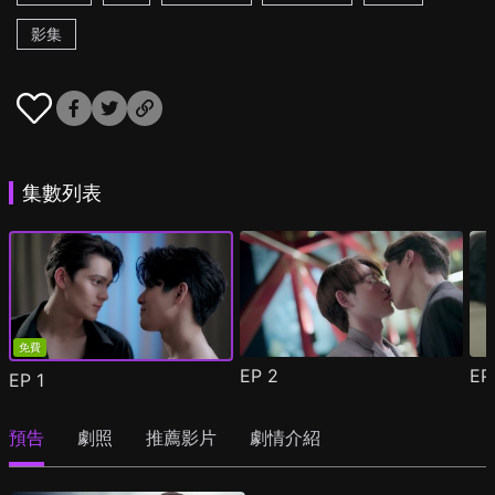
影集
集數列表
免費
EP
2
E
EP
1
預告
劇照
推薦影片
劇情介紹