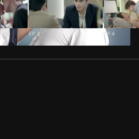
EP
3
EP
4