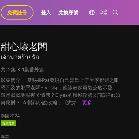
免費註冊
登入
兌換序號
甜心壞老闆
เจ้านายร้ายรัก
共12集 & 1集番外篇
影集簡介： 當秘書Pat發現自己喜歡上了大家都避之唯
恐不及的邪惡老闆Elyes時，他該鼓起勇氣公然示愛，
還是默默地壓抑著情感？Elyes的積極攻勢又該讓Pat如
何應對？ ☆暢銷小說改編，《烘焙...
更多
泰國
2024
首集免費
字幕