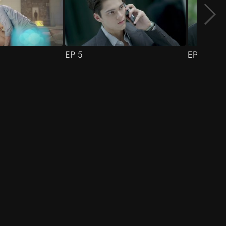
EP
5
EP
6