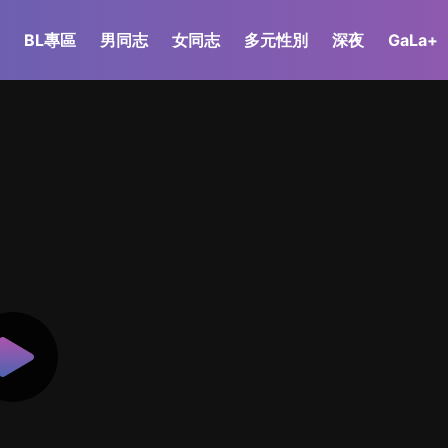
BL專區
男同志
女同志
多元性別
深夜
GaLa+