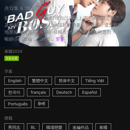
共12集 & 1集番外篇
影集簡介： 當秘書Pat發現自己喜歡上了大家都避之唯恐不
及的邪惡老闆Elyes時，他該鼓起勇氣公然示愛，還是默默
地壓抑著情感？Elyes的積極攻勢又該讓Pat如何應對？ ☆
暢銷小說改編，《烘焙...
更多
泰國
2024
首集免費
字幕
English
繁體中文
简体中文
Tiếng Việt
한국어
français
Deutsch
Español
Português
हिन्दी
標籤
男同志
BL
職場戀愛
改編作品
泰國