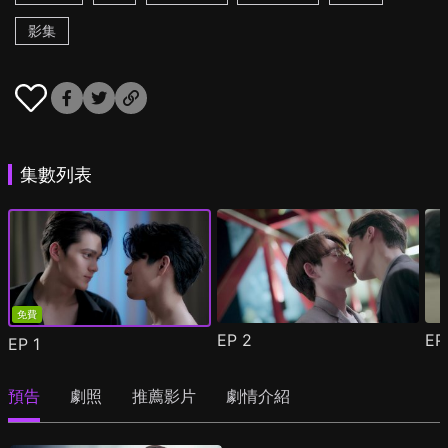
影集
集數列表
免費
EP
2
E
EP
1
預告
劇照
推薦影片
劇情介紹