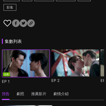
影集
集數列表
免費
EP
2
E
EP
1
預告
劇照
推薦影片
劇情介紹