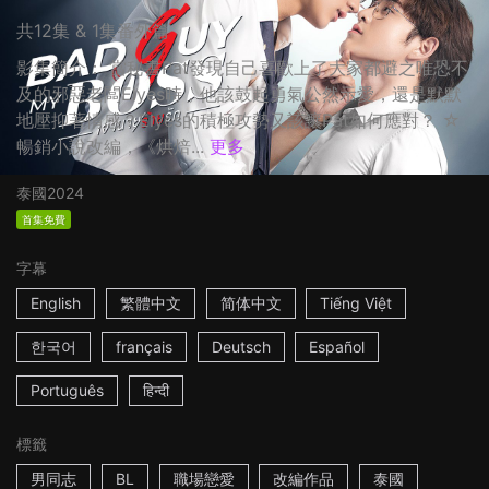
共12集 & 1集番外篇
影集簡介： 當秘書Pat發現自己喜歡上了大家都避之唯恐不
及的邪惡老闆Elyes時，他該鼓起勇氣公然示愛，還是默默
地壓抑著情感？Elyes的積極攻勢又該讓Pat如何應對？ ☆
暢銷小說改編，《烘焙...
更多
泰國
2024
首集免費
字幕
English
繁體中文
简体中文
Tiếng Việt
한국어
français
Deutsch
Español
Português
हिन्दी
標籤
男同志
BL
職場戀愛
改編作品
泰國