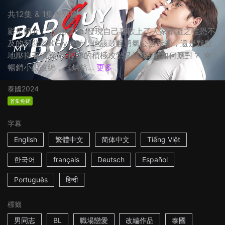
共12集 & 1集番外篇
影集簡介： 當秘書Pat發現自己喜歡上了大家都避之唯恐不
及的邪惡老闆Elyes時，他該鼓起勇氣公然示愛，還是默默
地壓抑著情感？Elyes的積極攻勢又該讓Pat如何應對？ ☆
暢銷小說改編，《烘焙...
更多
泰國
2024
首集免費
字幕
English
繁體中文
简体中文
Tiếng Việt
한국어
français
Deutsch
Español
Português
हिन्दी
標籤
男同志
BL
職場戀愛
改編作品
泰國