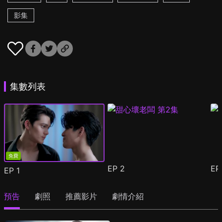
影集
集數列表
免費
EP
2
E
EP
1
預告
劇照
推薦影片
劇情介紹