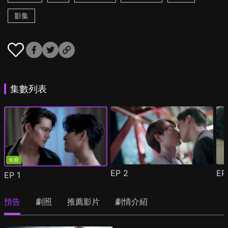
影集
集數列表
免費
EP
2
E
EP
1
預告
劇照
推薦影片
劇情介紹