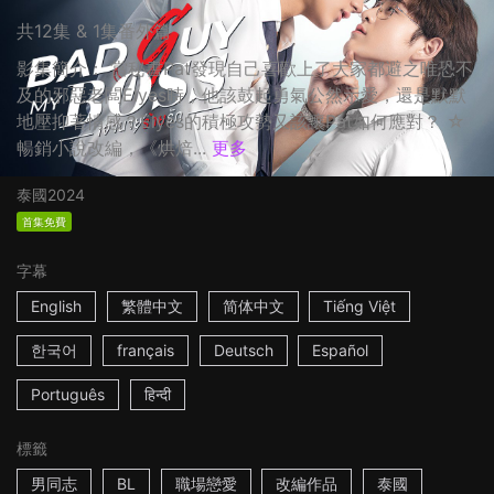
共12集 & 1集番外篇
影集簡介： 當秘書Pat發現自己喜歡上了大家都避之唯恐不
及的邪惡老闆Elyes時，他該鼓起勇氣公然示愛，還是默默
地壓抑著情感？Elyes的積極攻勢又該讓Pat如何應對？ ☆
暢銷小說改編，《烘焙...
更多
泰國
2024
首集免費
字幕
English
繁體中文
简体中文
Tiếng Việt
한국어
français
Deutsch
Español
Português
हिन्दी
標籤
男同志
BL
職場戀愛
改編作品
泰國