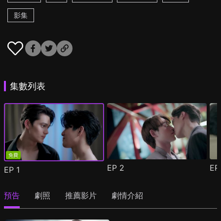
影集
集數列表
免費
EP
2
E
EP
1
預告
劇照
推薦影片
劇情介紹