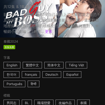
共12集 & 1集番外篇
影集簡介： 當秘書Pat發現自己喜歡上了大家都避之唯恐不
及的邪惡老闆Elyes時，他該鼓起勇氣公然示愛，還是默默
地壓抑著情感？Elyes的積極攻勢又該讓Pat如何應對？ ☆
暢銷小說改編，《烘焙...
更多
泰國
2024
首集免費
字幕
English
繁體中文
简体中文
Tiếng Việt
한국어
français
Deutsch
Español
Português
हिन्दी
標籤
男同志
BL
職場戀愛
改編作品
泰國