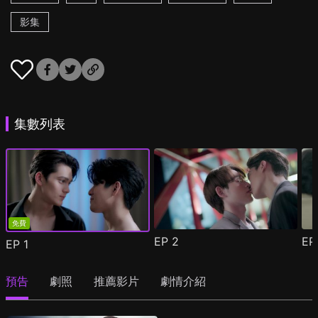
影集
集數列表
免費
EP
2
E
EP
1
預告
劇照
推薦影片
劇情介紹