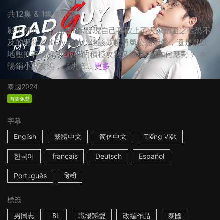
共12集 & 1集番外篇
影集簡介： 當秘書Pat發現自己喜歡上了大家都避之唯恐不
及的邪惡老闆Elyes時，他該鼓起勇氣公然示愛，還是默默
地壓抑著情感？Elyes的積極攻勢又該讓Pat如何應對？ ☆
暢銷小說改編，《烘焙...
更多
泰國
2024
首集免費
字幕
English
繁體中文
简体中文
Tiếng Việt
한국어
français
Deutsch
Español
Português
हिन्दी
標籤
男同志
BL
職場戀愛
改編作品
泰國