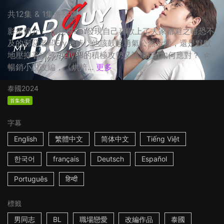
共12集 & 1集番外篇
影集簡介： 當秘書Pat發現自己喜歡上了大家都避之唯恐不
及的邪惡老闆Elyes時，他該鼓起勇氣公然示愛，還是默默
地壓抑著情感？Elyes的積極攻勢又該讓Pat如何應對？ ☆
暢銷小說改編，《烘焙...
更多
泰國
2024
首集免費
字幕
English
繁體中文
简体中文
Tiếng Việt
한국어
français
Deutsch
Español
Português
हिन्दी
標籤
男同志
BL
職場戀愛
改編作品
泰國