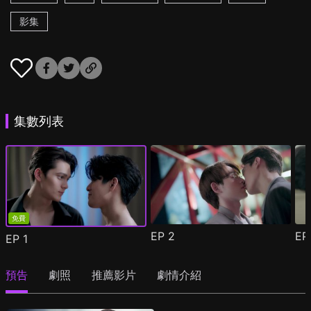
影集
集數列表
免費
EP
2
E
EP
1
預告
劇照
推薦影片
劇情介紹