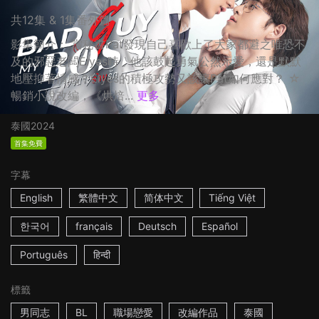
共12集 & 1集番外篇
影集簡介： 當秘書Pat發現自己喜歡上了大家都避之唯恐不
及的邪惡老闆Elyes時，他該鼓起勇氣公然示愛，還是默默
地壓抑著情感？Elyes的積極攻勢又該讓Pat如何應對？ ☆
暢銷小說改編，《烘焙...
更多
泰國
2024
首集免費
字幕
English
繁體中文
简体中文
Tiếng Việt
한국어
français
Deutsch
Español
Português
हिन्दी
標籤
男同志
BL
職場戀愛
改編作品
泰國