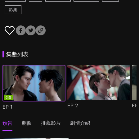
影集
集數列表
免費
EP
2
E
EP
1
預告
劇照
推薦影片
劇情介紹