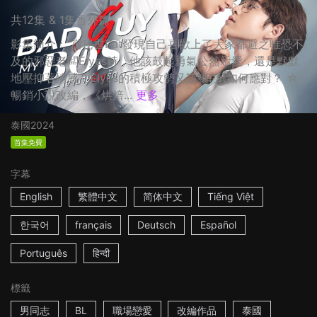
共12集 & 1集番外篇
影集簡介： 當秘書Pat發現自己喜歡上了大家都避之唯恐不
及的邪惡老闆Elyes時，他該鼓起勇氣公然示愛，還是默默
地壓抑著情感？Elyes的積極攻勢又該讓Pat如何應對？ ☆
暢銷小說改編，《烘焙...
更多
泰國
2024
首集免費
字幕
English
繁體中文
简体中文
Tiếng Việt
한국어
français
Deutsch
Español
Português
हिन्दी
標籤
男同志
BL
職場戀愛
改編作品
泰國