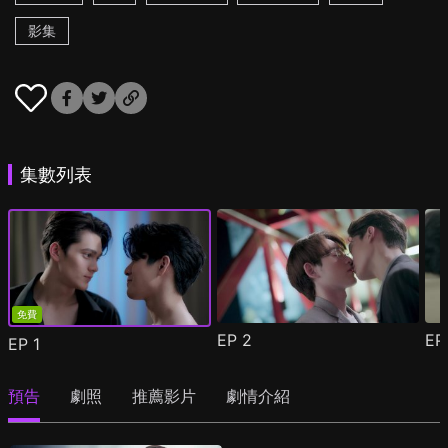
影集
集數列表
免費
EP
2
E
EP
1
預告
劇照
推薦影片
劇情介紹