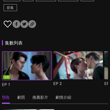
影集
集數列表
免費
EP
2
E
EP
1
預告
劇照
推薦影片
劇情介紹