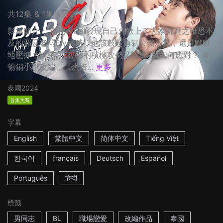
共12集 & 1集番外篇
影集簡介： 當秘書Pat發現自己喜歡上了大家都避之唯恐不
及的邪惡老闆Elyes時，他該鼓起勇氣公然示愛，還是默默
地壓抑著情感？Elyes的積極攻勢又該讓Pat如何應對？ ☆
暢銷小說改編，《烘焙...
更多
泰國
2024
首集免費
字幕
English
繁體中文
简体中文
Tiếng Việt
한국어
français
Deutsch
Español
Português
हिन्दी
標籤
男同志
BL
職場戀愛
改編作品
泰國