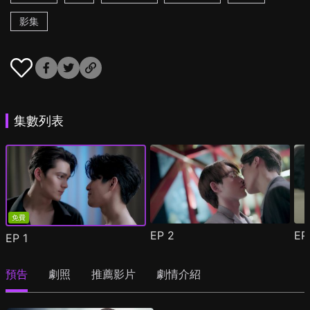
影集
集數列表
免費
EP
2
E
EP
1
預告
劇照
推薦影片
劇情介紹