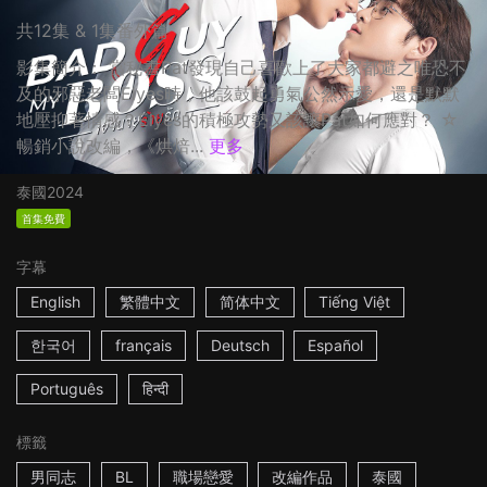
共12集 & 1集番外篇
影集簡介： 當秘書Pat發現自己喜歡上了大家都避之唯恐不
及的邪惡老闆Elyes時，他該鼓起勇氣公然示愛，還是默默
地壓抑著情感？Elyes的積極攻勢又該讓Pat如何應對？ ☆
暢銷小說改編，《烘焙...
更多
泰國
2024
首集免費
字幕
English
繁體中文
简体中文
Tiếng Việt
한국어
français
Deutsch
Español
Português
हिन्दी
標籤
男同志
BL
職場戀愛
改編作品
泰國