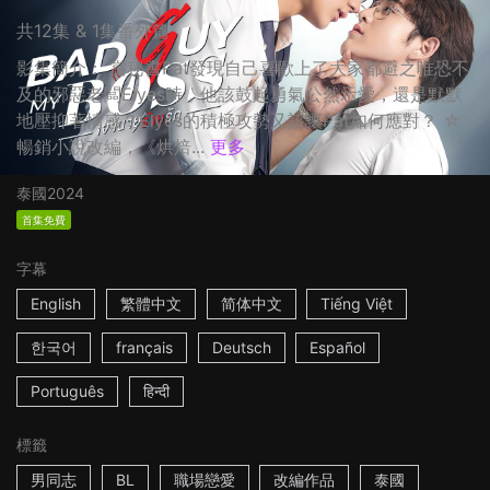
共12集 & 1集番外篇
影集簡介： 當秘書Pat發現自己喜歡上了大家都避之唯恐不
及的邪惡老闆Elyes時，他該鼓起勇氣公然示愛，還是默默
地壓抑著情感？Elyes的積極攻勢又該讓Pat如何應對？ ☆
暢銷小說改編，《烘焙...
更多
泰國
2024
首集免費
字幕
English
繁體中文
简体中文
Tiếng Việt
한국어
français
Deutsch
Español
Português
हिन्दी
標籤
男同志
BL
職場戀愛
改編作品
泰國