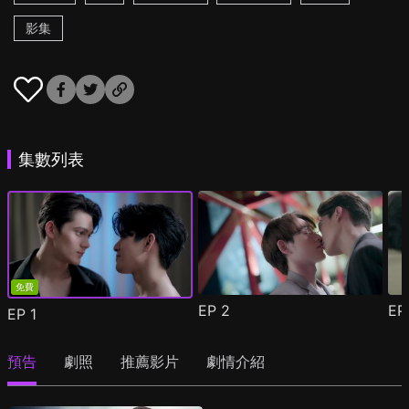
影集
集數列表
免費
EP
2
E
EP
1
預告
劇照
推薦影片
劇情介紹