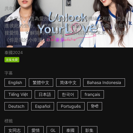
共8集
影集簡介： 曾為愛所苦的Rain和Love在機緣下相遇，並走
進彼此的生命。她們將在旁人的鼓勵下，克服悲傷，勇敢迎
接愛情。 ☆解開內心的苦痛，也解鎖我們的未來 ☆百合劇
《你是我的小幸運》B...
更多
泰國
2024
首集免費
字幕
English
繁體中文
简体中文
Bahasa Indonesia
Tiếng Việt
日本語
한국어
français
Deutsch
Español
Português
हिन्दी
標籤
女同志
愛情
GL
泰國
影集