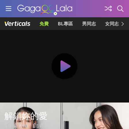
免費
BL專區
男同志
女同志
解鎖妳的愛
รักได้ไหม? ยัยตัวร้าย